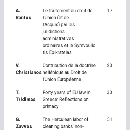
A.
Le traitement du droit de
17
Rantos
l’Union (et de
l’Acquis) par les
juridictions
administratives
ordinaires et le Symvoulio
tis Epikrateias
V.
Contribution de la doctrine
23
Christianos
hellénique au Droit de
l’Union Européenne
T.
Forty years of EU law in
33
Tridimas
Greece: Reflections on
primacy
G.
The Herculean labor of
51
Zavvos
cleaning banks’ non-