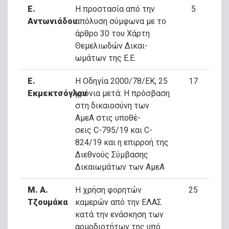
Ε.
Η προστασία από την
5
Αντωνιάδου
απόλυση σύμφωνα με το
άρθρο 30 του Χάρτη
Θεμελιωδών Δικαι-
ωμάτων της Ε.Ε.
Ε.
Η Οδηγία 2000/78/ΕΚ, 25
17
Εκμεκτσόγλου
χρόνια μετά: Η πρόσβαση
στη δικαιοσύνη των
ΑμεΑ στις υποθέ-
σεις C-795/19 και C-
824/19 και η επιρροή της
Διεθνούς Σύμβασης
Δικαιωμάτων των ΑμεΑ
Μ. Α.
Η χρήση φορητών
25
Τζουμάκα
καμερών από την ΕΛΑΣ
κατά την ενάσκηση των
αρμοδιοτήτων της υπό