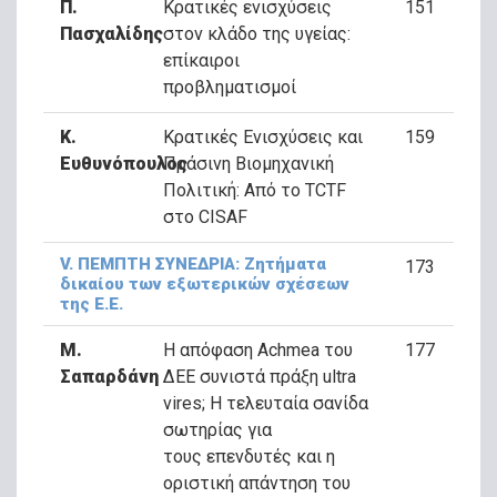
Π.
Κρατικές ενισχύσεις
151
Πασχαλίδης
στον κλάδο της υγείας:
επίκαιροι
προβληματισμοί
Κ.
Κρατικές Ενισχύσεις και
159
Ευθυνόπουλος
Πράσινη Βιομηχανική
Πολιτική: Από το TCTF
στο CISAF
V. ΠΕΜΠΤΗ ΣΥΝΕΔΡΙΑ: Ζητήματα
173
δικαίου των εξωτερικών σχέσεων
της Ε.Ε.
Μ.
Η απόφαση Achmea του
177
Σαπαρδάνη
ΔΕΕ συνιστά πράξη ultra
vires; Η τελευταία σανίδα
σωτηρίας για
τους επενδυτές και η
οριστική απάντηση του