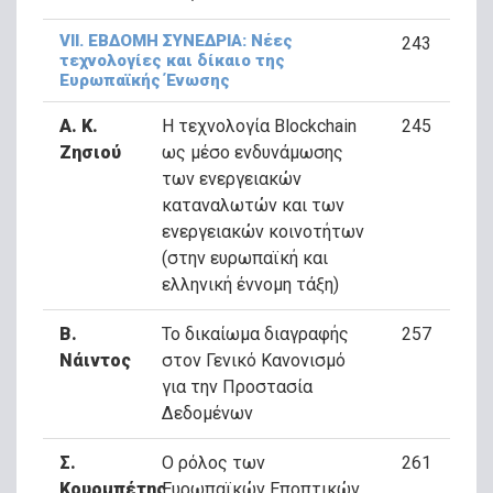
VΙΙ. ΕΒΔΟΜΗ ΣΥΝΕΔΡΙΑ: Νέες
243
τεχνολογίες και δίκαιο της
Ευρωπαϊκής Ένωσης
Α. Κ.
Η τεχνολογία Blockchain
245
Ζησιού
ως μέσο ενδυνάμωσης
των ενεργειακών
καταναλωτών και των
ενεργειακών κοινοτήτων
(στην ευρωπαϊκή και
ελληνική έννομη τάξη)
Β.
Το δικαίωμα διαγραφής
257
Νάιντος
στον Γενικό Κανονισμό
για την Προστασία
Δεδομένων
Σ.
Ο ρόλος των
261
Κουρμπέτης
Ευρωπαϊκών Εποπτικών