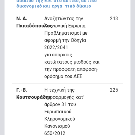
δικαίου της Ε.Ε. στο αστικό, αστικό
δικονομικό και εργα- τικό δίκαιο
Ν. Α.
Αναζητώντας την
213
Παπαδόπουλος
Κοινωνική Ευρώπη:
Προβληματισμοί με
αφορμή την Οδηγία
2022/2041
για επαρκείς
κατώτατους μισθούς και
την πρόσφατη απόφαση-
ορόσημο του ΔΕΕ
Γ.-Β.
Η τεχνική της
225
Κουτσουράδης
προσαρμογής κατ’
άρθρον 31 του
Ευρωπαϊκού
Κληρονομικού
Κανονισμού
650/2012