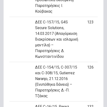
Παρατηρήσεις Ι.
Κούβακας
ΔΕΕ C-157/15, G4S
123
Secure Solutions,
14.03.2017 (Απαγόρευση
διακρίσεων και ισλαμική
μαντίλα) –
Παρατηρήσεις Δ.
Κωνσταντινίδου
ΔΕΕ C-154/15, C-307/15
126
και C-308/15, Gutierrez
Naranjo, 21.12.2016
(Ενυπόθηκα δάνεια) –
Παρατηρήσεις Δ.-Π.
Τζάκας
ΔΕΕ C-16/15, Perez
132