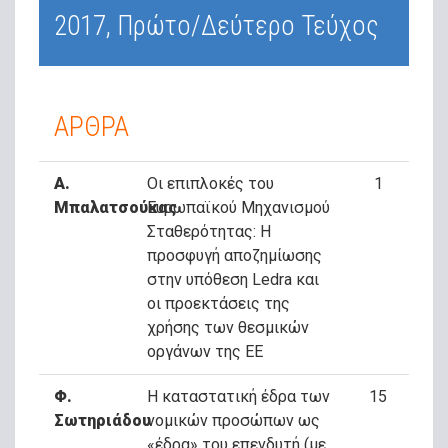
2017, Πρώτο/Δεύτερο Τεύχος
ΑΡΘΡΑ
Α.
Οι επιπλοκές του
1
Μπαλατσούκας
Ευρωπαϊκού Μηχανισμού
Σταθερότητας: Η
προσφυγή αποζημίωσης
στην υπόθεση Ledra και
οι προεκτάσεις της
χρήσης των θεσμικών
οργάνων της ΕΕ
Φ.
H καταστατική έδρα των
15
Σωτηριάδου
νομικών προσώπων ως
«έδρα» του επενδυτή (με