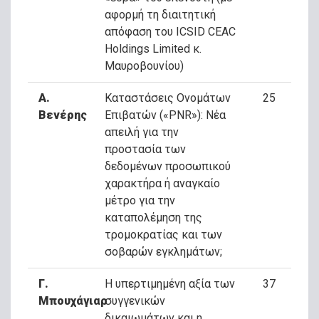
αφορμή τη διαιτητική
απόφαση του ICSID CEAC
Holdings Limited κ.
Μαυροβουνίου)
Α.
Καταστάσεις Ονομάτων
25
Βενέρης
Επιβατών («PNR»): Νέα
απειλή για την
προστασία των
δεδομένων προσωπικού
χαρακτήρα ή αναγκαίο
μέτρο για την
καταπολέμηση της
τρομοκρατίας και των
σοβαρών εγκλημάτων;
Γ.
Η υπερτιμημένη αξία των
37
Μπουχάγιαρ
συγγενικών
δικαιωμάτων και η