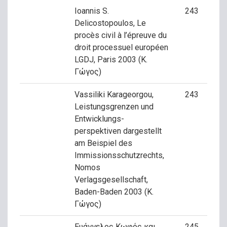
Ioannis S.
243
Delicostopoulos, Le
procès civil à l’épreuve du
droit processuel européen
LGDJ, Paris 2003 (Κ.
Γώγος)
Vassiliki Karageorgou,
243
Leistungsgrenzen und
Entwicklungs-
perspektiven dargestellt
am Beispiel des
Immissionsschutzrechts,
Nomos
Verlagsgesellschaft,
Baden-Baden 2003 (Κ.
Γώγος)
Ευάγγελος Κωφός και
245