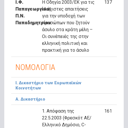
Ι.Φ.
Η Οδηγία 2003/ΕΚ για τις
137
Παπαγεωργίου/
ελάχιστες απαιτήσεις
Π.Ν.
για την υποδοχή των
Παπαδημητρίου
προσώπων που ζητούν
άσυλο στα κράτη μέλη –
Οι συνέπειές της στην
ελληνική πολιτική και
πρακτική για το άσυλο
ΝΟΜΟΛΟΓΙΑ
Ι. Δικαστήριο των Ευρωπαϊκών
Κοινοτήτων
Α. Δικαστήριο
1. Απόφαση της
161
22.5.2003 (Φρεσκότ ΑΕ/
Ελληνικό Δημόσιο, C-