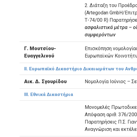
2. Διάταξη του Προέδρ
(Artegodan GmbH/Επιτ
Τ-74/00 R) Παρατηρήσε
ασφαλιστικά μέτρα – ο
συμφερόντων
Γ. Μουτσίου-
Επισκόπηση νομολογία
Ευαγγελινού
Ευρωπαϊκών Κοινοτήτω
ΙΙ. Ευρωπαϊκό Δικαστήριο Δικαιωμάτων του Ανθ
Αικ. Δ. Σγουρίδου
Νομολογία Ιούνιος – Σ
ΙΙΙ. Εθνικά Δικαστήρια
Μονομελές Πρωτοδικε
Απόφαση αριθ. 376/20
Παρατηρήσεις Π.Σ. Για
Αναγνώριση και εκτέ