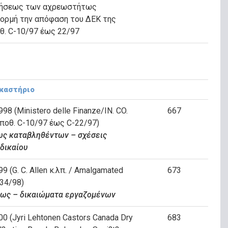
ητήσεως των αχρεωστήτως
ορμή την απόφαση του ΔΕΚ της
οθ. C-10/97 έως 22/97
ικαστήριο
98 (Ministero delle Finanze/IN. CO.
667
 υποθ. C-10/97 έως C-22/97)
ς καταβληθέντων – σχέσεις
 δικαίου
9 (G. C. Allen κ.λπ. / Amalgamated
673
234/98)
εως – δικαιώματα εργαζομένων
00 (Jyri Lehtonen Castors Canada Dry
683