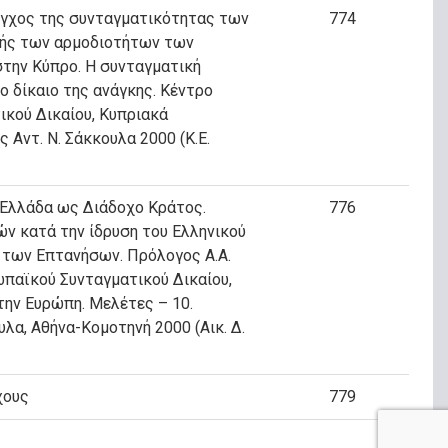
εγχος της συνταγματικότητας των
774
μής των αρμοδιοτήτων των
την Κύπρο. Η συνταγματική
το δίκαιο της ανάγκης. Κέντρο
κού Δικαίου, Κυπριακά
 Αντ. Ν. Σάκκουλα 2000 (Κ.Ε.
 Ελλάδα ως Διάδοχο Κράτος.
776
ν κατά την ίδρυση του Ελληνικού
 των Επτανήσων. Πρόλογος Α.Α.
παϊκού Συνταγματικού Δικαίου,
την Ευρώπη. Μελέτες – 10.
υλα, Αθήνα-Κομοτηνή 2000 (Αικ. Δ.
χους
779