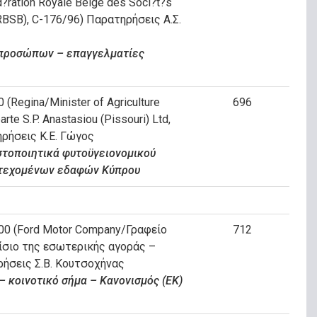
?ration Royale Belge des Soci?t?s
RBSB), C-176/96) Παρατηρήσεις Α.Σ.
προσώπων – επαγγελματίες
 (Regina/Minister of Agriculture
696
arte S.P. Anastasiou (Pissouri) Ltd,
ηρήσεις Κ.Ε. Γώγος
στοποιητικά φυτοϋγειονομικού
ατεχομένων εδαφών Κύπρου
000 (Ford Motor Company/Γραφείο
712
ίσιο της εσωτερικής αγοράς –
ρήσεις Σ.Β. Κουτσοχήνας
– κοινοτικό σήμα – Κανονισμός (ΕΚ)