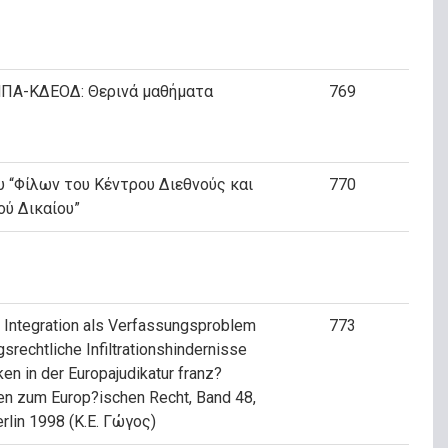
 ΗΠΑ-ΚΔΕΟΔ: Θερινά μαθήματα
769
υ “Φίλων του Κέντρου Διεθνούς και
770
ύ Δικαίου”
 Integration als Verfassungsproblem
773
gsrechtliche Infiltrationshindernisse
en in der Europajudikatur franz?
ften zum Europ?ischen Recht, Band 48,
rlin 1998 (Κ.Ε. Γώγος)