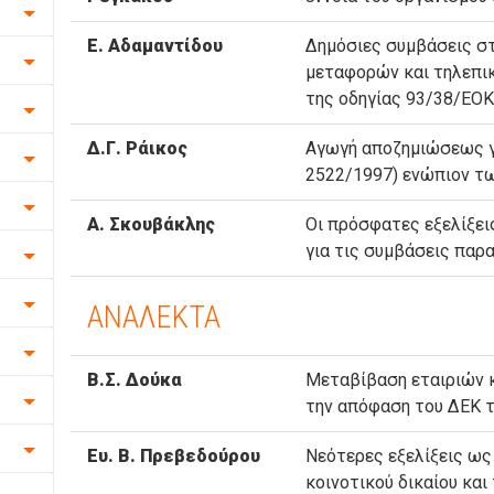
Ε. Αδαμαντίδου
Δημόσιες συμβάσεις στ
μεταφορών και τηλεπικ
της οδηγίας 93/38/ΕΟ
Δ.Γ. Ράικος
Αγωγή αποζημιώσεως γι
2522/1997) ενώπιον τ
Α. Σκουβάκλης
Οι πρόσφατες εξελίξει
για τις συμβάσεις πα
ΑΝΑΛΕΚΤΑ
Β.Σ. Δούκα
Μεταβίβαση εταιριών κ
την απόφαση του ΔΕΚ τ
Ευ. Β. Πρεβεδούρου
Νεότερες εξελίξεις ως
κοινοτικού δικαίου και