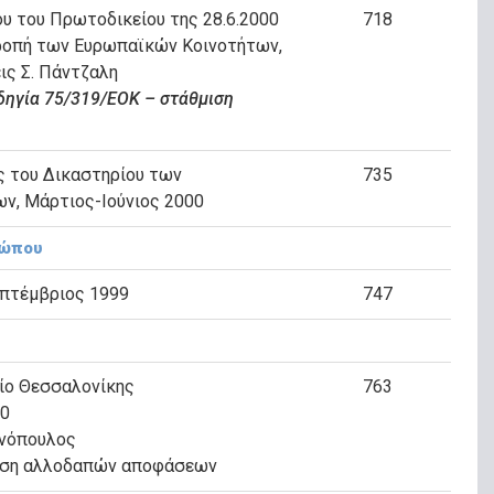
ου του Πρωτοδικείου της 28.6.2000
718
ροπή των Ευρωπαϊκών Κοινοτήτων,
ις Σ. Πάντζαλη
δηγία 75/319/ΕΟΚ – στάθμιση
ς του Δικαστηρίου των
735
ν, Μάρτιος-Ιούνιος 2000
ρώπου
επτέμβριος 1999
747
ίο Θεσσαλονίκης
763
00
ννόπουλος
λεση αλλοδαπών αποφάσεων