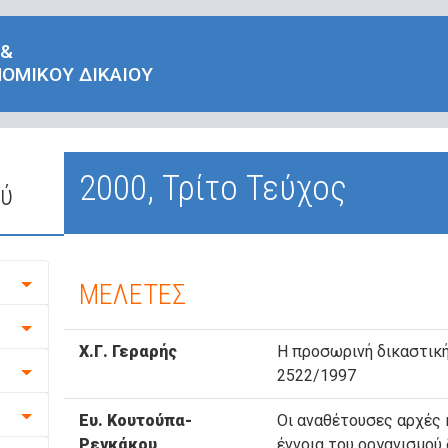
 &
ΟΜΙΚΟΥ ΔΙΚΑΙΟΥ
2000, Τρίτο Τεύχος
ού
ΜΕΛΕΤΕΣ
Χ.Γ. Γεραρής
Η προσωρινή δικαστικ
2522/1997
Ευ. Κουτούπα-
Οι αναθέτουσες αρχές 
Ρεγκάκου
έννοια του οργανισμού 