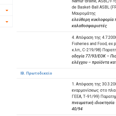
Namur-Braine, ASBL/F?d
de Basket-Ball ASBL (F
Μαυρομάτης
ελεύθερη κυκλοφορία 
καλαθοσφαιριστές
4. Απόφαση της 4.7.2000
Fisheries and Food, ex p
κ.λπ., C-219/98) Παρατ
οδηγία 77/93/ΕΟΚ – Πι
ελέγχου – προϊόντα κ
ΙΒ. Πρωτοδικείο
1. Απόφαση της 30.3.2
εναρμονίσεως στο πλα
ΓΕΕΑ, Τ-91/99) Παρατη
πνευματική ιδιοκτησία 
40/94