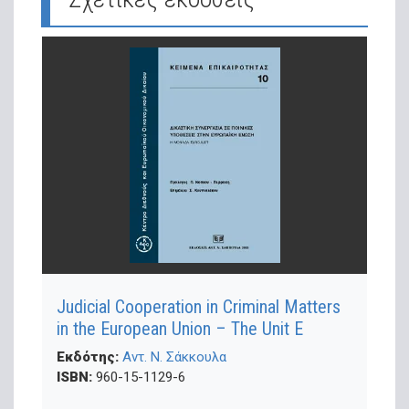
Judicial Cooperation in Criminal Matters
in the European Union – The Unit E
Εκδότης:
Αντ. Ν. Σάκκουλα
ISBN:
960-15-1129-6