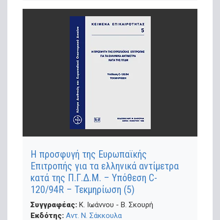
Η προσφυγή της Ευρωπαϊκής
Επιτροπής για τα ελληνικά αντίμετρα
κατά της Π.Γ.Δ.Μ. – Υπόθεση C-
120/94R – Τεκμηρίωση (5)
Συγγραφέας:
Κ. Ιωάννου - Β. Σκουρή
Εκδότης:
Αντ. Ν. Σάκκουλα