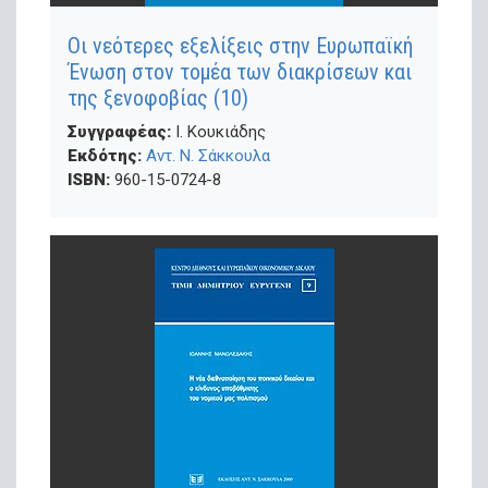
Oι νεότερες εξελίξεις στην Ευρωπαϊκή
Ένωση στον τομέα των διακρίσεων και
της ξενοφοβίας (10)
Συγγραφέας:
Ι. Κουκιάδης
Εκδότης:
Αντ. Ν. Σάκκουλα
ISBN:
960-15-0724-8