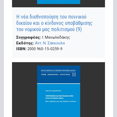
Η νέα διεθνοποίηση του ποινικού
δικαίου και ο κίνδυνος υποβάθμισης
του νομικού μας πολιτισμού (9)
Συγγραφέας:
Ι. Μανωλεδάκης
Εκδότης:
Αντ. Ν. Σάκκουλα
ISBN:
2000 960-15-0259-9