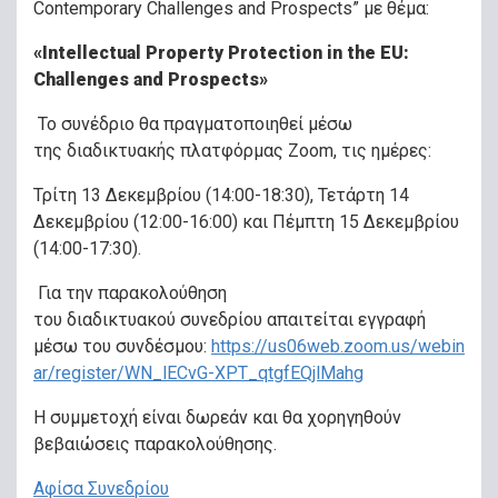
Contemporary Challenges and Prospects” με θέμα:
«Intellectual Property Protection in the EU:
Challenges and Prospects»
Το συνέδριο θα πραγματοποιηθεί μέσω
της διαδικτυακής πλατφόρμας Zoom, τις ημέρες:
Τρίτη 13 Δεκεμβρίου (14:00-18:30), Τετάρτη 14
Δεκεμβρίου (12:00-16:00) και Πέμπτη 15 Δεκεμβρίου
(14:00-17:30).
Για την παρακολούθηση
του διαδικτυακού συνεδρίου απαιτείται εγγραφή
μέσω του συνδέσμου:
https://us06web.zoom.us/webin
ar/register/WN_lECvG-XPT_qtgfEQjlMahg
Η συμμετοχή είναι δωρεάν και θα χορηγηθούν
βεβαιώσεις παρακολούθησης.
Αφίσα Συνεδρίου