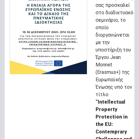
σας προσκαλεί
στο διαδικτυακό
σεμινάριο, το
οποίο
διοργανώνεται
με την
υποστήριξη του
Έργου Jean
Monnet
(Εrasmus+) της
Ευρωπαϊκής
Ένωσης υπό τον
τίτλο:
“Intellectual
Property
Protection in
the EU:
Contemprary