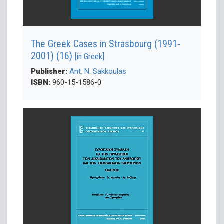
The Greek Cases in Strasbourg (1991-
2001) (16)
[in Greek]
Publisher:
Ant. N. Sakkoulas
ISBN:
960-15-1586-0