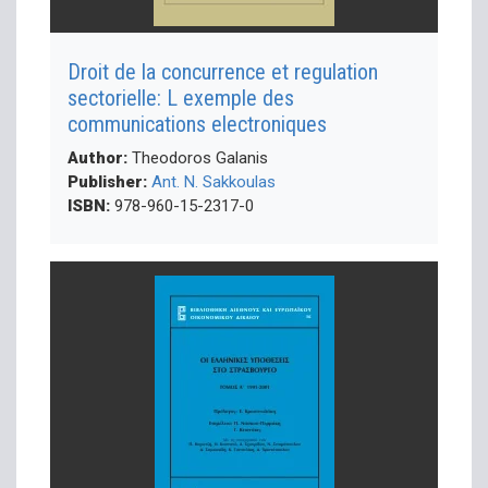
Droit de la concurrence et regulation
sectorielle: L exemple des
communications electroniques
Author:
Theodoros Galanis
Publisher:
Ant. N. Sakkoulas
ISBN:
978-960-15-2317-0